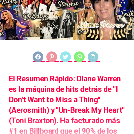
FACEBOOK
PINTEREST
TWITTER
WHATSAPP
COPY LINK
El Resumen Rápido: Diane Warren
es la máquina de hits detrás de "I
Don't Want to Miss a Thing"
(Aerosmith) y "Un-Break My Heart"
(Toni Braxton). Ha facturado más
#1 en Billboard que el 90% de los