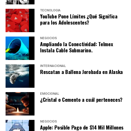
✔ Accesibilidad y Calidez: A diferencia de
Las 3 Canciones Esenciales de
producciones masivas, este show permite una
TECNOLOGÍA
YouTube Pone Límites ¿Qué Significa
conexión más cercana entre el público y los
para los Adolescentes?
BTS (Para Entender su
intérpretes, creando momentos memorables y llenos
de emoción.
Impacto)
NEGOCIOS
Ampliando la Conectividad: Telmex
1. «Spring Day» (봄날) – 2017 –
Instala Cable Submarino.
Un Espectáculo con Corazón
Muestra
: Su impacto sociocultural en
INTERNACIONAL
Corea.
Rescatan a Ballena Jorobada en Alaska
FACEBOOK
PINTEREST
TWITTER
WHATSAPP
COPY LINK
Esta producción de Cats no es solo un tributo al
La canción-atemporal
musical original; es una celebración del esfuerzo, la
EMOCIONAL
Trata sobre la pérdida, la nostalgia y la esperanza.
dedicación y el amor por el arte. Para los asistentes,
¿Cristal o Cemento a cuál perteneces?
Se interpreta como homenaje a las víctimas del
será una velada de entretenimiento, pero para los
hundimiento del ferry Sewol (2014). Musicalmente
artistas en escena, representa el sueño de dar vida a
mezcla pop alternativo con un coro
personajes inolvidables y compartir su pasión con el
NEGOCIOS
emotivo.
Relevancia:
Lleva más de 300 semanas
mundo.
Apple: Posible Pago de $14 Mil Millones
en listas coreanas, récord histórico.